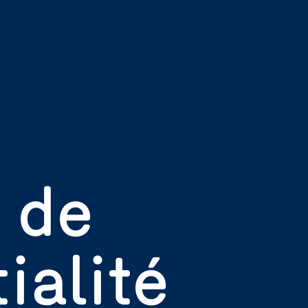
 de
ialité