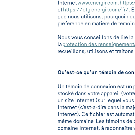
Internet
www.energir.com
,
https:
et
https://etg.energir.com/fr/
. 
que nous utilisons, pourquoi no
préférence en matière de témoi
Nous vous conseillons de lire la 
la
protection des renseignement
recueillons, utilisons et traito
Qu'est-ce qu'un témoin de co
Un témoin de connexion est un pe
stocké dans votre appareil (votre 
un site Internet (sur lequel vou
Internet (c’est-à-dire dans la m
Internet). Ce fichier est automa
même domaine. Les témoins de co
domaine Internet, à reconnaître v