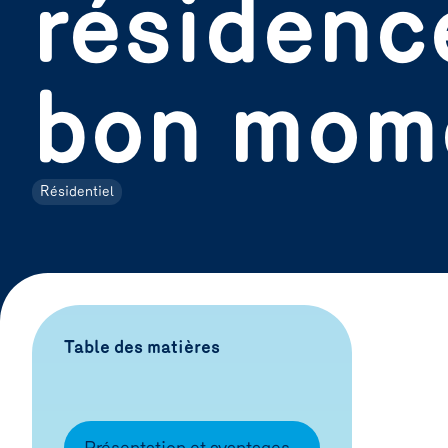
résidenc
bon mom
Résidentiel
Table des matières